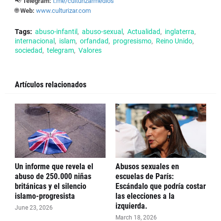
📢
Telegram:
t.me/culturizarmedios
🌐
Web:
www.culturizar.com
Tags:
abuso-infantil
abuso-sexual
Actualidad
inglaterra
internacional
islam
orfandad
progresismo
Reino Unido
sociedad
telegram
Valores
Artículos relacionados
Un informe que revela el
Abusos sexuales en
abuso de 250.000 niñas
escuelas de París:
británicas y el silencio
Escándalo que podría costar
islamo-progresista
las elecciones a la
izquierda.
June 23, 2026
March 18, 2026