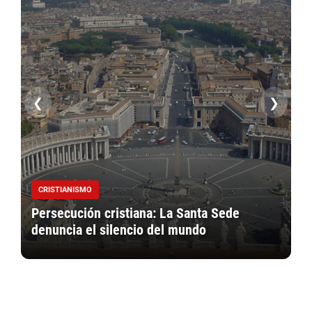
❮
❯
CRISTIANISMO
Persecución cristiana: La Santa Sede
L
denuncia el silencio del mundo
c