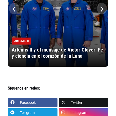
❮
❯
CSW
Venezuela 2026: El asedio a la fe continúa
Fe
tras la caída de Maduro según el nuevo
P
informe de CSW
d
Síguenos en redes:
Facebook
Twitter
Telegram
Instagram